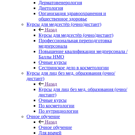
Дерматовенерология
Диетология
Организация здравоохранения и
общественное здоровье
Курсы для медсестёр (очно/дистант)
Назад
Курсы для медсестёр (очно/дистант)
Профессиональная переподготовка
медперсонала
Повышение квалификации медперсонала /
Баллы НМО
Очные курсы
Сестринское дело в косметологии
Курсы для лиц без мед. образования (очно/
дистант)
Назад
Курсы для лиц без мед. образования (очно/
дистант)
Очные курсы
По косметологии
По нутрициологии
Очное обучение
Назад
Очное обучение
Для врачей