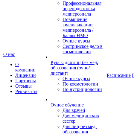
Профессиональная
переподготовка
медперсонала
Повышение
квалификации
медперсонала /
Баллы НМО
Очные курсы
Сестринское дело в
косметологии
О нас
Курсы для лиц без мед.
О
образования (очно/
компании
дистант)
Лицензии
Расписание
Очные курсы
Партнеры
По косметологии
Отзывы
По нутрициологии
Реквизиты
Очное обучение
Для врачей
Для медицинских
сестер
Для лиц без мед.
образования