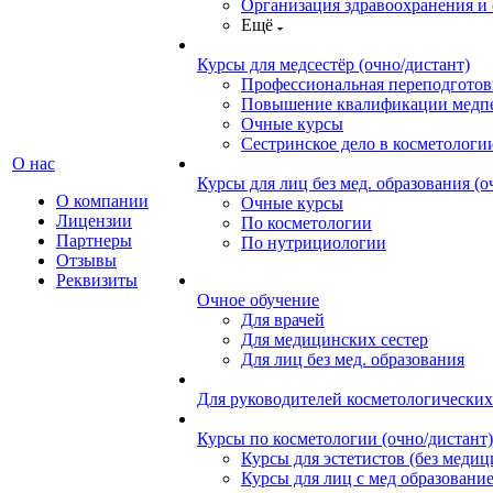
Организация здравоохранения и 
Ещё
Курсы для медсестёр (очно/дистант)
Профессиональная переподготов
Повышение квалификации медпе
Очные курсы
Сестринское дело в косметологи
О нас
Курсы для лиц без мед. образования (о
О компании
Очные курсы
Лицензии
По косметологии
Партнеры
По нутрициологии
Отзывы
Реквизиты
Очное обучение
Для врачей
Для медицинских сестер
Для лиц без мед. образования
Для руководителей косметологических
Курсы по косметологии (очно/дистант)
Курсы для эстетистов (без медиц
Курсы для лиц с мед образовани