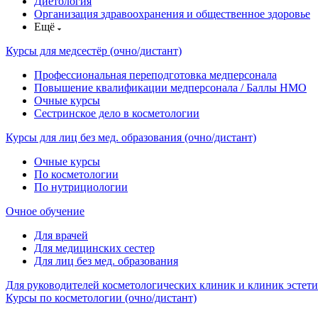
Диетология
Организация здравоохранения и общественное здоровье
Ещё
Курсы для медсестёр (очно/дистант)
Профессиональная переподготовка медперсонала
Повышение квалификации медперсонала / Баллы НМО
Очные курсы
Сестринское дело в косметологии
Курсы для лиц без мед. образования (очно/дистант)
Очные курсы
По косметологии
По нутрициологии
Очное обучение
Для врачей
Для медицинских сестер
Для лиц без мед. образования
Для руководителей косметологических клиник и клиник эстети
Курсы по косметологии (очно/дистант)