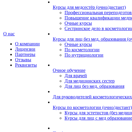
Курсы для медсестёр (очно/дистант)
Профессиональная переподготов
Повышение квалификации медпе
Очные курсы
Сестринское дело в косметологи
О нас
Курсы для лиц без мед. образования (о
О компании
Очные курсы
Лицензии
По косметологии
Партнеры
По нутрициологии
Отзывы
Реквизиты
Очное обучение
Для врачей
Для медицинских сестер
Для лиц без мед. образования
Для руководителей косметологических
Курсы по косметологии (очно/дистант)
Курсы для эстетистов (без медиц
Курсы для лиц с мед образовани