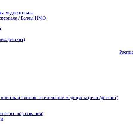
ка медперсонала
рсонала / Баллы НМО
и
чно/дистант)
Распи
 клиник и клиник эстетической медицины (очно/дистант)
инского образования)
ем