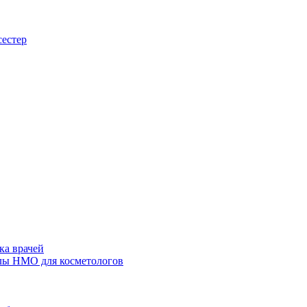
сестер
ка врачей
лы НМО для косметологов