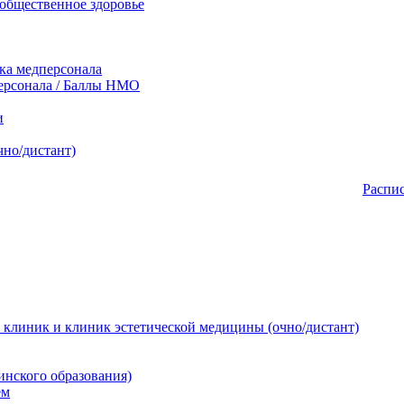
общественное здоровье
ка медперсонала
рсонала / Баллы НМО
и
чно/дистант)
Распи
 клиник и клиник эстетической медицины (очно/дистант)
инского образования)
ем