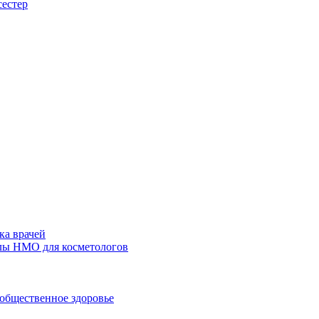
сестер
ка врачей
лы НМО для косметологов
общественное здоровье