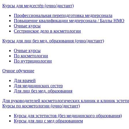
Курсы для медсестёр (очно/дистант)
Профессиональная переподготовка медперсонала
Повышение квалификации медперсонала / Баллы НМО
Очные курсы
Сестринское дело в косметологии
Курсы для лиц без мед. образования (очно/дистант)
Очные курсы
По косметологии
По нутрициологии
Очное обучение
Для врачей
Для медицинских сестер
Для лиц без мед. образования
Для руководителей косметологических клиник и клиник эстети
Курсы по косметологии (очно/дистант)
Курсы для эстетистов (без медицинского образования)
Курсы для лиц с мед образованием